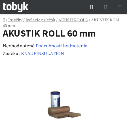
Prejsť
Hľadať
NÁKUP
na
KOŠÍK
obsah
Domov
/
Priečky
/
Izolácie priečok
/
AKUSTIK ROLL
/
AKUSTIK ROLL
60 mm
AKUSTIK ROLL 60 mm
Priemerné
Neohodnotené
Podrobnosti hodnotenia
hodnotenie
Značka:
KNAUFINSULATION
produktu
je
0,0
z
5
hviezdičiek.