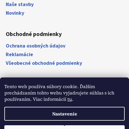
Naše stavby
Novinky
Obchodné podmienky
Ochrana osobných údajov
Reklamácie
Všeobecné obchodné podmienky
Zákazníci
Tento web používa súbory cookie. Ďalším
prechádzaním tohto webu vyjadrujete súhlas s ich
Naši zákazníci o nás
používaním. Viac informácií
tu
.
Nastavenie
Vytvoril Shoptet