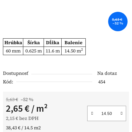
5,63 €
–52 %
Hrúbka
Šírka
Dĺžka
Balenie
2
60 mm
0.625 m
11.6 m
14.50 m
Dostupnosť
Na dotaz
Kód:
454
5,63 €
–52 %
2,65 €
/ m²
2,15 € bez DPH
Jednotková cena:
38,43 € / 14.5 m2