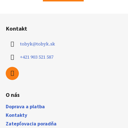
Z
á
Kontakt
p
ä
tobyk
@
tobyk.sk
t
i
+421 903 521 587
e
O nás
Doprava a platba
Kontakty
Zatepľovacia poradňa