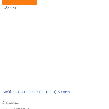
Kód:
291
Izolácia UNIFIT 032 (TI 132 U) 80 mm
Na dotaz
6,63 € bez DPH