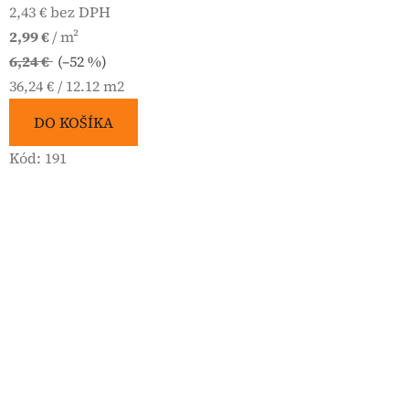
2,43 € bez DPH
2,99 €
/ m²
6,24 €
(–52 %)
Jednotková
36,24 € / 12.12 m2
cena:
DO KOŠÍKA
Kód:
191