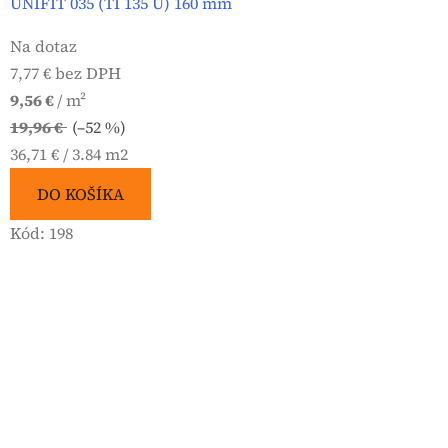
UNIFIT 035 (TI 135 U) 160 mm
Na dotaz
7,77 € bez DPH
9,56 €
/ m²
19,96 €
(–52 %)
Jednotková
36,71 € / 3.84 m2
cena:
DO KOŠÍKA
Kód:
198