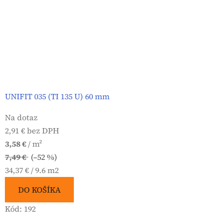
UNIFIT 035 (TI 135 U) 60 mm
Na dotaz
2,91 € bez DPH
3,58 €
/ m²
7,49 €
(–52 %)
Jednotková
34,37 € / 9.6 m2
cena:
DO KOŠÍKA
Kód:
192