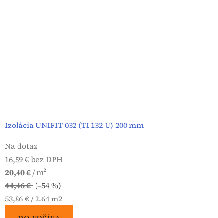
Izolácia UNIFIT 032 (TI 132 U) 200 mm
Na dotaz
16,59 € bez DPH
20,40 €
/ m²
44,46 €
(–54 %)
Jednotková
53,86 € / 2.64 m2
cena: