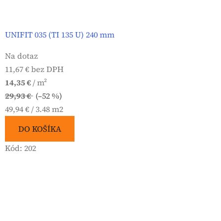
UNIFIT 035 (TI 135 U) 240 mm
Na dotaz
11,67 € bez DPH
14,35 €
/ m²
29,93 €
(–52 %)
Jednotková
49,94 € / 3.48 m2
cena:
DO KOŠÍKA
Kód:
202