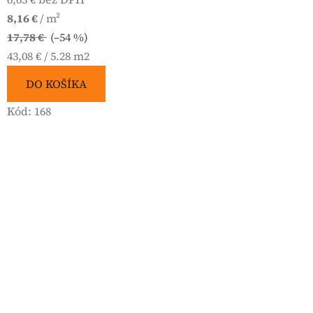
8,16 €
/ m²
17,78 €
(–54 %)
Jednotková
43,08 € / 5.28 m2
cena:
DO KOŠÍKA
Kód:
168