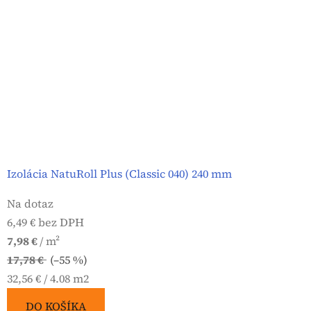
Izolácia NatuRoll Plus (Classic 040) 240 mm
Na dotaz
6,49 € bez DPH
7,98 €
/ m²
17,78 €
(–55 %)
Jednotková
32,56 € / 4.08 m2
cena:
DO KOŠÍKA