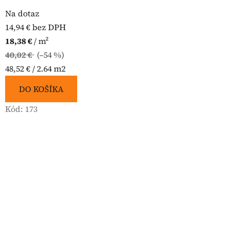
Na dotaz
14,94 € bez DPH
18,38 €
/ m²
40,02 €
(–54 %)
Jednotková
48,52 € / 2.64 m2
cena:
DO KOŠÍKA
Kód:
173