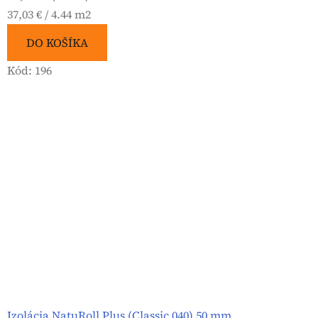
Jednotková
37,03 € / 4.44 m2
cena:
DO KOŠÍKA
Kód:
196
Izolácia NatuRoll Plus (Classic 040) 50 mm