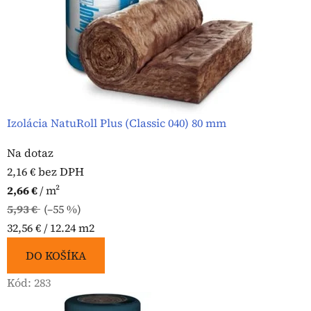
Izolácia NatuRoll Plus (Classic 040) 80 mm
Na dotaz
2,16 € bez DPH
2,66 €
/ m²
5,93 €
(–55 %)
Jednotková
32,56 € / 12.24 m2
cena:
DO KOŠÍKA
Kód:
283