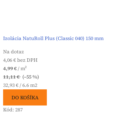
Izolácia NatuRoll Plus (Classic 040) 150 mm
Na dotaz
4,06 € bez DPH
4,99 €
/ m²
11,11 €
(–55 %)
Jednotková
32,93 € / 6.6 m2
cena:
DO KOŠÍKA
Kód:
287