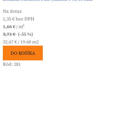
Na dotaz
1,35 € bez DPH
1,66 €
/ m²
3,71 €
(–55 %)
Jednotková
32,67 € / 19.68 m2
cena:
DO KOŠÍKA
Kód:
281