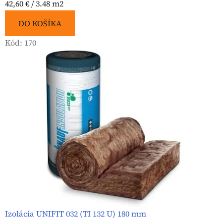
Jednotková
42,60 € / 3.48 m2
cena:
DO KOŠÍKA
Kód:
170
Izolácia UNIFIT 032 (TI 132 U) 180 mm