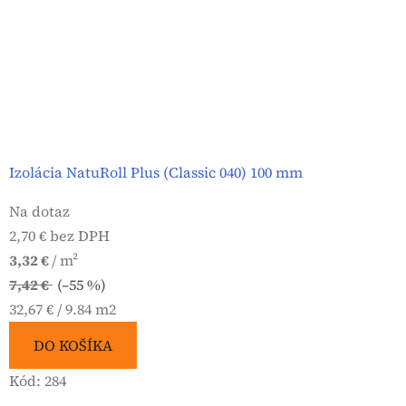
Izolácia NatuRoll Plus (Classic 040) 100 mm
Na dotaz
2,70 € bez DPH
3,32 €
/ m²
7,42 €
(–55 %)
Jednotková
32,67 € / 9.84 m2
cena:
DO KOŠÍKA
Kód:
284