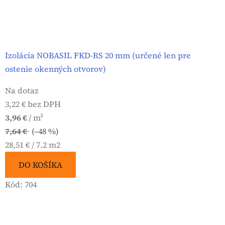
Izolácia NOBASIL FKD-RS 20 mm (určené len pre
ostenie okenných otvorov)
Na dotaz
3,22 € bez DPH
3,96 €
/ m²
7,64 €
(–48 %)
Jednotková
28,51 € / 7.2 m2
cena:
DO KOŠÍKA
Kód:
704