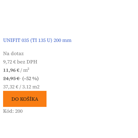
UNIFIT 035 (TI 135 U) 200 mm
Na dotaz
9,72 € bez DPH
11,96 €
/ m²
24,95 €
(–52 %)
Jednotková
37,32 € / 3.12 m2
cena:
DO KOŠÍKA
Kód:
200