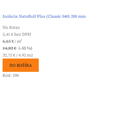
Izolácia NatuRoll Plus (Classic 040) 200 mm
Na dotaz
5,41 € bez DPH
6,65 €
/ m²
14,82 €
(–55 %)
Jednotková
32,72 € / 4.92 m2
cena:
DO KOŠÍKA
Kód:
290