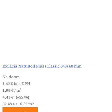
Izolácia NatuRoll Plus (Classic 040) 60 mm
Na dotaz
1,62 € bez DPH
1,99 €
/ m²
4,45 €
(–55 %)
Jednotková
32,48 € / 16.32 m2
cena: