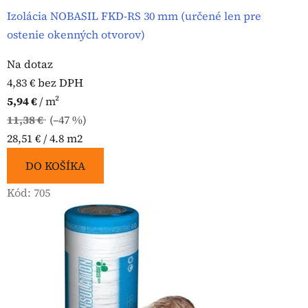
Izolácia NOBASIL FKD-RS 30 mm (určené len pre
ostenie okenných otvorov)
Na dotaz
4,83 € bez DPH
5,94 €
/ m²
11,38 €
(–47 %)
Jednotková
28,51 € / 4.8 m2
cena:
DO KOŠÍKA
Kód:
705