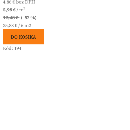
4,86 € bez DPH
5,98 €
/ m²
12,48 €
(–52 %)
Jednotková
35,88 € / 6 m2
cena:
DO KOŠÍKA
Kód:
194