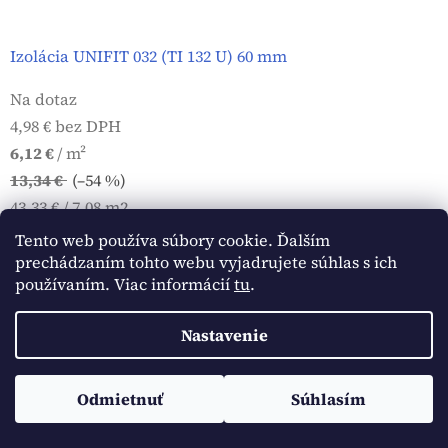
Izolácia UNIFIT 032 (TI 132 U) 60 mm
Na dotaz
4,98 € bez DPH
6,12 €
/ m²
13,34 €
(–54 %)
Jednotková
43,33 € / 7.08 m2
cena:
Tento web používa súbory cookie. Ďalším
DO KOŠÍKA
prechádzaním tohto webu vyjadrujete súhlas s ich
používaním. Viac informácií
tu
.
Kód:
167
Nastavenie
Odmietnuť
Súhlasím