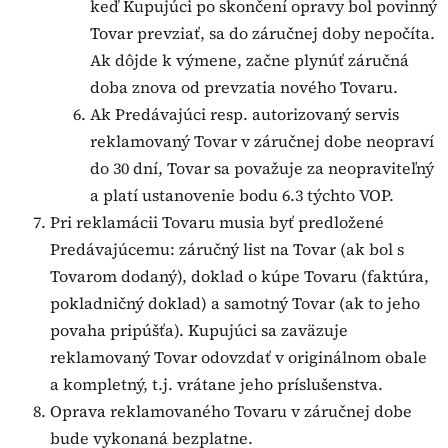
keď Kupujúci po skončení opravy bol povinný
Tovar prevziať, sa do záručnej doby nepočíta.
Ak dôjde k výmene, začne plynúť záručná
doba znova od prevzatia nového Tovaru.
Ak Predávajúci resp. autorizovaný servis
reklamovaný Tovar v záručnej dobe neopraví
do 30 dní, Tovar sa považuje za neopraviteľný
a platí ustanovenie bodu 6.3 týchto VOP.
Pri reklamácii Tovaru musia byť predložené
Predávajúcemu: záručný list na Tovar (ak bol s
Tovarom dodaný), doklad o kúpe Tovaru (faktúra,
pokladničný doklad) a samotný Tovar (ak to jeho
povaha pripúšťa). Kupujúci sa zaväzuje
reklamovaný Tovar odovzdať v originálnom obale
a kompletný, t.j. vrátane jeho príslušenstva.
Oprava reklamovaného Tovaru v záručnej dobe
bude vykonaná bezplatne.