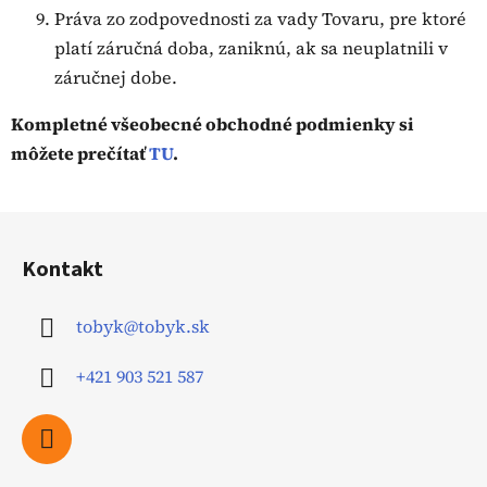
Práva zo zodpovednosti za vady Tovaru, pre ktoré
platí záručná doba, zaniknú, ak sa neuplatnili v
záručnej dobe.
Kompletné všeobecné obchodné podmienky si
môžete prečítať
TU
.
Z
á
Kontakt
p
ä
tobyk
@
tobyk.sk
t
i
+421 903 521 587
e