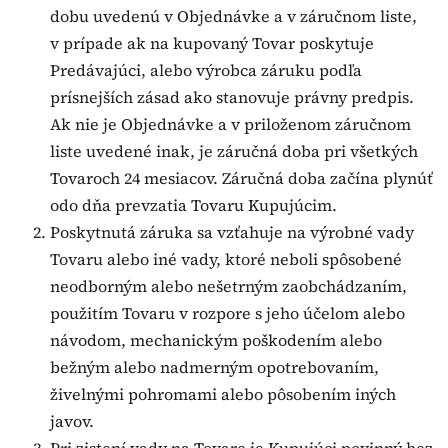
dobu uvedenú v Objednávke a v záručnom liste,
v prípade ak na kupovaný Tovar poskytuje
Predávajúci, alebo výrobca záruku podľa
prísnejších zásad ako stanovuje právny predpis.
Ak nie je Objednávke a v priloženom záručnom
liste uvedené inak, je záručná doba pri všetkých
Tovaroch 24 mesiacov. Záručná doba začína plynúť
odo dňa prevzatia Tovaru Kupujúcim.
Poskytnutá záruka sa vzťahuje na výrobné vady
Tovaru alebo iné vady, ktoré neboli spôsobené
neodborným alebo nešetrným zaobchádzaním,
použitím Tovaru v rozpore s jeho účelom alebo
návodom, mechanickým poškodením alebo
bežným alebo nadmerným opotrebovaním,
živelnými pohromami alebo pôsobením iných
javov.
Pri zistení vady na Tovare je Kupujúci povinný bez