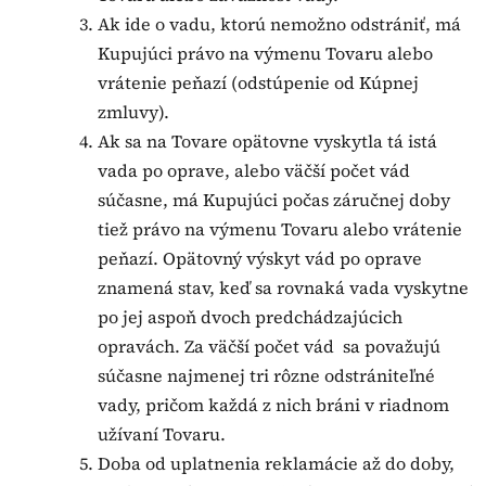
Ak ide o vadu, ktorú nemožno odstrániť, má
Kupujúci právo na výmenu Tovaru alebo
vrátenie peňazí (odstúpenie od Kúpnej
zmluvy).
Ak sa na Tovare opätovne vyskytla tá istá
vada po oprave, alebo väčší počet vád
súčasne, má Kupujúci počas záručnej doby
tiež právo na výmenu Tovaru alebo vrátenie
peňazí. Opätovný výskyt vád po oprave
znamená stav, keď sa rovnaká vada vyskytne
po jej aspoň dvoch predchádzajúcich
opravách. Za väčší počet vád sa považujú
súčasne najmenej tri rôzne odstrániteľné
vady, pričom každá z nich bráni v riadnom
užívaní Tovaru.
Doba od uplatnenia reklamácie až do doby,