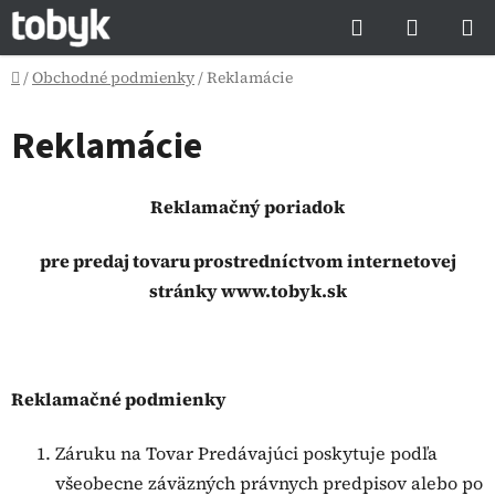
Prejsť
Hľadať
NÁKUP
na
KOŠÍK
obsah
Domov
/
Obchodné podmienky
/
Reklamácie
Reklamácie
Reklamačný poriadok
pre predaj tovaru prostredníctvom internetovej
stránky www.tobyk.sk
Reklamačné podmienky
Záruku na Tovar Predávajúci poskytuje podľa
všeobecne záväzných právnych predpisov alebo po