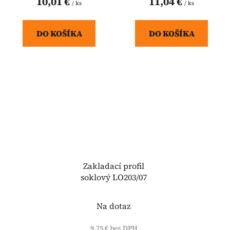
10,01 €
11,04 €
/ ks
/ ks
DO KOŠÍKA
DO KOŠÍKA
Zakladací profil
soklový LO203/07
Na dotaz
9,75 € bez DPH