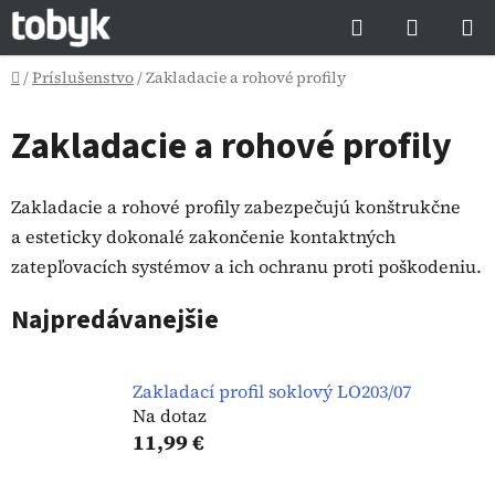
Prejsť
Hľadať
NÁKUP
na
KOŠÍK
obsah
Domov
/
Príslušenstvo
/
Zakladacie a rohové profily
Zakladacie a rohové profily
Zakladacie a rohové profily zabezpečujú konštrukčne
a esteticky dokonalé zakončenie kontaktných
zatepľovacích systémov a ich ochranu proti poškodeniu.
Najpredávanejšie
Zakladací profil soklový LO203/07
Na dotaz
11,99 €