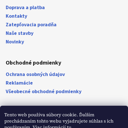
Doprava a platba
Kontakty
Zatepľovacia poradňa
Naše stavby
Novinky
Obchodné podmienky
Ochrana osobných údajov
Reklamácie
Všeobecné obchodné podmienky
Zákazníci
Tento web používa súbory cookie. Ďalším
prechádzaním tohto webu vyjadrujete súhlas s ich
Naši zákazníci o nás
používaním. Viac informácií
tu
.