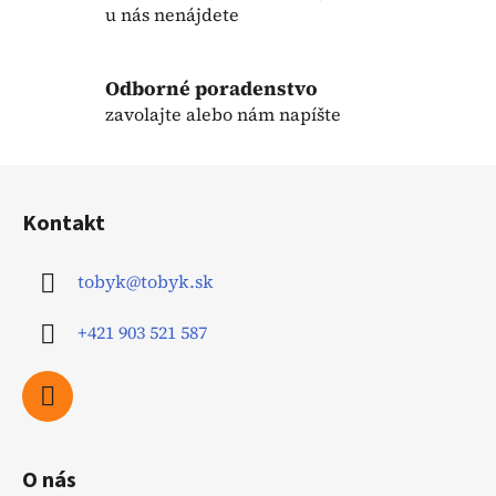
k
u nás nenájdete
y
v
ý
Odborné poradenstvo
p
zavolajte alebo nám napíšte
i
s
Z
u
á
Kontakt
p
ä
tobyk
@
tobyk.sk
t
i
+421 903 521 587
e
O nás