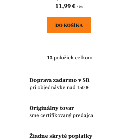
11,99 €
/ ks
DO KOŠÍKA
13
položiek celkom
O
v
l
Doprava zadarmo v SR
á
d
pri objednávke nad 1500€
a
c
i
Originálny tovar
e
sme certifikovaný predajca
p
r
v
Žiadne skryté poplatky