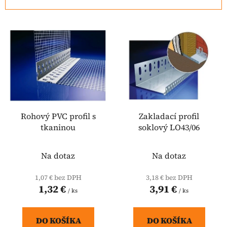
n
i
V
e
ý
p
p
r
i
o
s
d
p
u
r
k
o
Rohový PVC profil s
Zakladací profil
t
tkaninou
soklový LO43/06
d
o
u
v
k
Na dotaz
Na dotaz
t
1,07 € bez DPH
3,18 € bez DPH
o
1,32 €
3,91 €
/ ks
/ ks
v
DO KOŠÍKA
DO KOŠÍKA