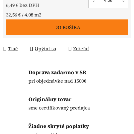
6,49 € bez DPH
Jednotková cena:
32,56 € / 4.08 m2
DO KOŠÍKA
Tlač
Opýtať sa
Zdieľať
Doprava zadarmo v SR
pri objednávke nad 1500€
Originálny tovar
sme certifikovaný predajca
Žiadne skryté poplatky