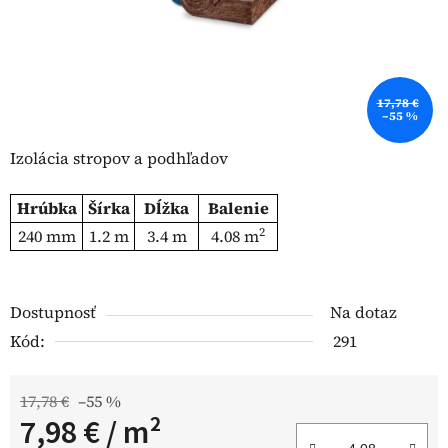
17,78 €
–55 %
Izolácia stropov a podhľadov
Hrúbka
Šírka
Dĺžka
Balenie
2
240 mm
1.2 m
3.4 m
4.08 m
Dostupnosť
Na dotaz
Kód:
291
17,78 €
–55 %
7,98 €
/ m²