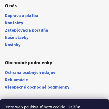
O nás
Doprava a platba
Kontakty
Zatepľovacia poradňa
Naše stavby
Novinky
Obchodné podmienky
Ochrana osobných údajov
Reklamácie
Všeobecné obchodné podmienky
Zákazníci
Tento web používa súbory cookie. Ďalším