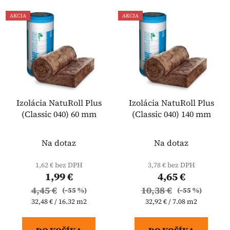
AKCIA
AKCIA
Izolácia NatuRoll Plus
Izolácia NatuRoll Plus
(Classic 040) 60 mm
(Classic 040) 140 mm
Na dotaz
Na dotaz
1,62 € bez DPH
3,78 € bez DPH
1,99 €
4,65 €
4,45 €
10,38 €
(–55 %)
(–55 %)
Jednotková
Jednotková
32,48 € / 16.32 m2
32,92 € / 7.08 m2
cena:
cena: