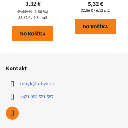
3,32 €
5,32 €
Jednotková
7,42 €
32,56 € / 6.12 m2
(–55 %)
cena:
Jednotková
32,67 € / 9.84 m2
cena:
DO KOŠÍKA
DO KOŠÍKA
Z
á
Kontakt
p
ä
tobyk
@
tobyk.sk
t
i
+421 903 521 587
e