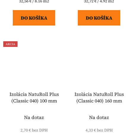
Jednotková
Jednotková
32,56 € / 8.16 m2
32,72 € / 4.92 m2
cena:
cena:
DO KOŠÍKA
DO KOŠÍKA
AKCIA
Izolácia NatuRoll Plus
Izolácia NatuRoll Plus
(Classic 040) 100 mm
(Classic 040) 160 mm
Na dotaz
Na dotaz
2,70 € bez DPH
4,33 € bez DPH