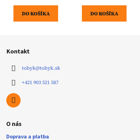
cena:
cena:
DO KOŠÍKA
DO KOŠÍKA
Z
á
Kontakt
p
ä
tobyk
@
tobyk.sk
t
i
+421 903 521 587
e
O nás
Doprava a platba