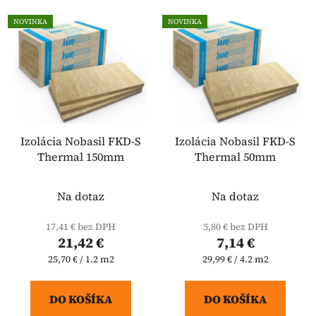
NOVINKA
NOVINKA
Izolácia Nobasil FKD-S
Izolácia Nobasil FKD-S
Thermal 150mm
Thermal 50mm
Na dotaz
Na dotaz
17,41 € bez DPH
5,80 € bez DPH
21,42 €
7,14 €
Jednotková
Jednotková
25,70 € / 1.2 m2
29,99 € / 4.2 m2
cena:
cena:
DO KOŠÍKA
DO KOŠÍKA