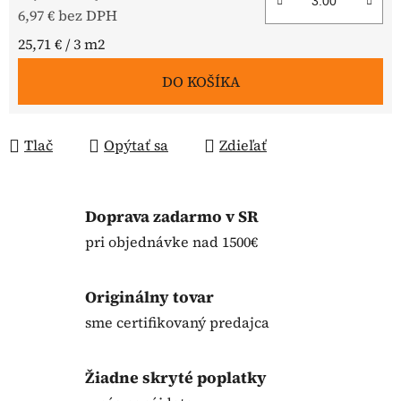
6,97 € bez DPH
Jednotková cena:
25,71 € / 3 m2
DO KOŠÍKA
Tlač
Opýtať sa
Zdieľať
Doprava zadarmo v SR
pri objednávke nad 1500€
Originálny tovar
sme certifikovaný predajca
Žiadne skryté poplatky