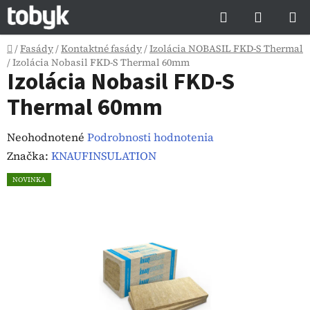
Prejsť
Hľadať
NÁKUP
na
KOŠÍK
obsah
Domov
/
Fasády
/
Kontaktné fasády
/
Izolácia NOBASIL FKD-S Thermal
/
Izolácia Nobasil FKD-S Thermal 60mm
Izolácia Nobasil FKD-S
Thermal 60mm
Priemerné
Neohodnotené
Podrobnosti hodnotenia
hodnotenie
Značka:
KNAUFINSULATION
produktu
NOVINKA
je
0,0
z
5
hviezdičiek.