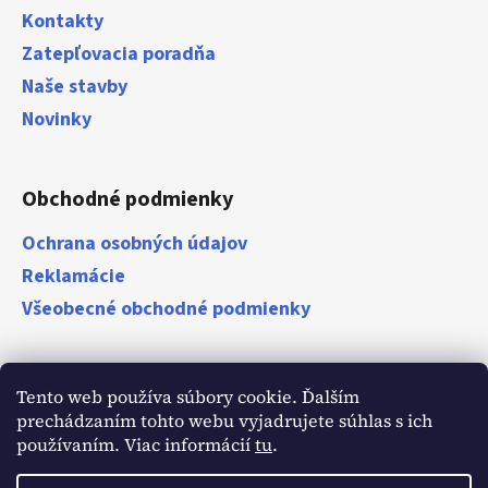
Kontakty
Zatepľovacia poradňa
Naše stavby
Novinky
Obchodné podmienky
Ochrana osobných údajov
Reklamácie
Všeobecné obchodné podmienky
Zákazníci
Tento web používa súbory cookie. Ďalším
prechádzaním tohto webu vyjadrujete súhlas s ich
Naši zákazníci o nás
používaním. Viac informácií
tu
.