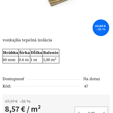
17,57 €
–51 %
vonkajšia tepelná izolácia
Hrúbka
Šírka
Dĺžka
Balenie
2
60 mm
0.6 m
1 m
3,00 m
Dostupnosť
Na dotaz
Kód:
47
17,57 €
–51 %
8,57 €
/ m²