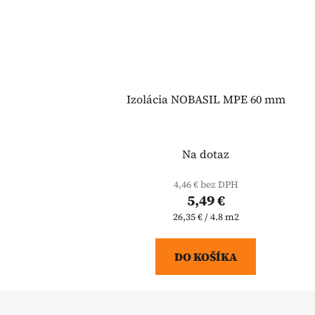
Izolácia NOBASIL MPE 60 mm
Na dotaz
4,46 € bez DPH
5,49 €
Jednotková
26,35 € / 4.8 m2
cena:
DO KOŠÍKA
Z