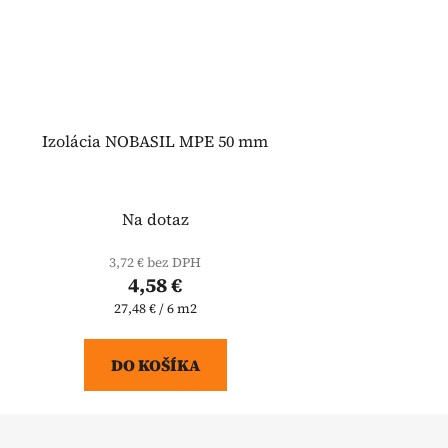
Izolácia NOBASIL MPE 50 mm
Na dotaz
3,72 € bez DPH
4,58 €
Jednotková
27,48 € / 6 m2
cena:
DO KOŠÍKA