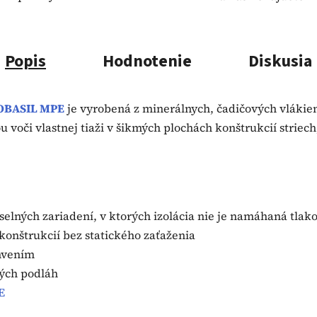
Popis
Hodnotenie
Diskusia
OBASIL MPE
je vyrobená z minerálnych, čadičových vlákie
 voči vlastnej tiaži v šikmých plochách konštrukcií strie
selných zariadení, v ktorých izolácia nie je namáhaná tla
 konštrukcií bez statického zaťaženia
chvením
vých podláh
E