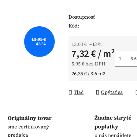
hviezdičiek.
Dostupnosť
Kód:
13,03 €
–43 %
13,03 €
–43 %
7,32 €
/ m²
5,95 € bez DPH
Jednotková cena:
26,35 € / 3.6 m2
Tlač
Opýtať sa
Žiadne skryté
Originálny tovar
poplatky
sme certifikovaný
predajca
u nás nenájdete