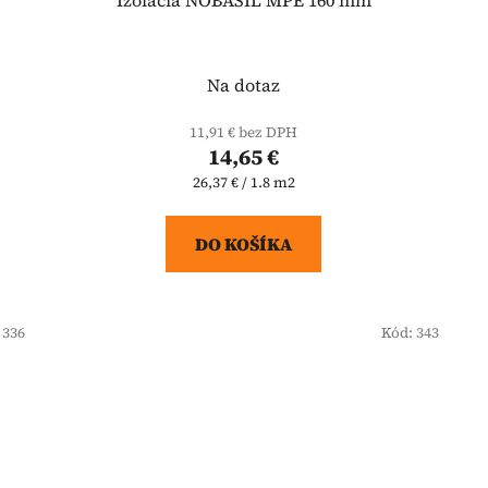
Na dotaz
11,91 € bez DPH
14,65 €
Jednotková
26,37 € / 1.8 m2
cena:
DO KOŠÍKA
:
336
Kód:
343