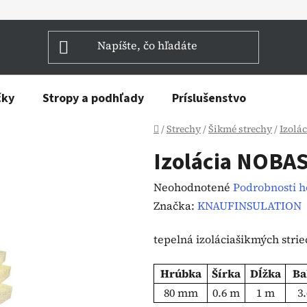
čky
Stropy a podhľady
Príslušenstvo
Domov
/
Strechy
/
Šikmé strechy
/
Izolá
Izolácia NOBA
Priemerné
Neohodnotené
Podrobnosti 
hodnotenie
Značka:
KNAUFINSULATION
produktu
tepelná izolácia
šikmých strie
je
0,0
Hrúbka
Šírka
Dĺžka
Ba
z
80 mm
0.6 m
1 m
3
5