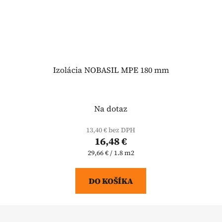
Izolácia NOBASIL MPE 180 mm
Na dotaz
13,40 € bez DPH
16,48 €
Jednotková
29,66 € / 1.8 m2
cena:
DO KOŠÍKA