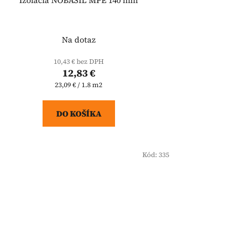
Na dotaz
10,43 € bez DPH
12,83 €
Jednotková
23,09 € / 1.8 m2
cena:
DO KOŠÍKA
Kód:
335