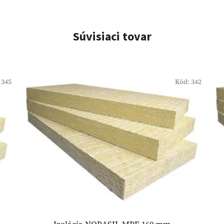
Súvisiaci tovar
:
345
Kód:
342
Izolácia NOBASIL MPE 160 mm