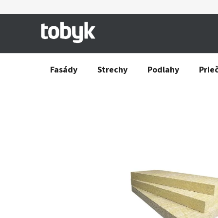
Prejsť
na
obsah
Fasády
Strechy
Podlahy
Prie