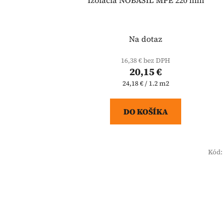
Na dotaz
16,38 € bez DPH
20,15 €
Jednotková
24,18 € / 1.2 m2
cena:
DO KOŠÍKA
Kód