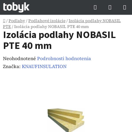
Prejsť
Hľadať
NÁKUP
na
KOŠÍK
obsah
Domov
/
Podlahy
/
Podlahové izolácie
/
Izolácia podlahy NOBASIL
PTE
/
Izolácia podlahy NOBASIL PTE 40 mm
Izolácia podlahy NOBASIL
PTE 40 mm
Priemerné
Neohodnotené
Podrobnosti hodnotenia
hodnotenie
Značka:
KNAUFINSULATION
produktu
je
0,0
z
5
hviezdičiek.