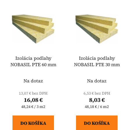
Izolácia podlahy
Izolácia podlahy
NOBASIL PTE 60 mm
NOBASIL PTE 30 mm
Na dotaz
Na dotaz
13,07 € bez DPH
6,53 € bez DPH
16,08 €
8,03 €
Jednotková
Jednotková
48,24 € / 3 m2
48,18 € / 6 m2
cena:
cena:
DO KOŠÍKA
DO KOŠÍKA