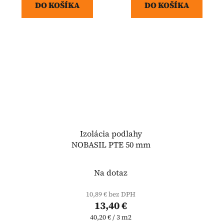
DO KOŠÍKA
DO KOŠÍKA
Izolácia podlahy
NOBASIL PTE 50 mm
Na dotaz
10,89 € bez DPH
13,40 €
Jednotková
40,20 € / 3 m2