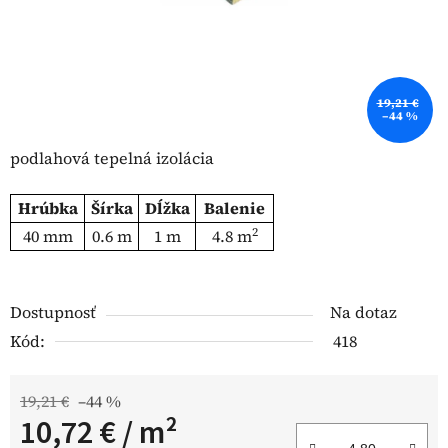
19,21 €
–44 %
podlahová tepelná izolácia
Hrúbka
Šírka
Dĺžka
Balenie
2
40 mm
0.6 m
1 m
4.8 m
Dostupnosť
Na dotaz
Kód:
418
19,21 €
–44 %
10,72 €
/ m²