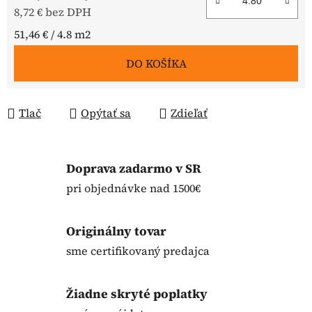
8,72 € bez DPH
Jednotková cena:
51,46 € / 4.8 m2
DO KOŠÍKA
Tlač
Opýtať sa
Zdieľať
Doprava zadarmo v SR
pri objednávke nad 1500€
Originálny tovar
sme certifikovaný predajca
Žiadne skryté poplatky