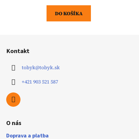
cena:
DO KOŠÍKA
Z
á
Kontakt
p
ä
tobyk
@
tobyk.sk
t
i
+421 903 521 587
e
O nás
Doprava a platba