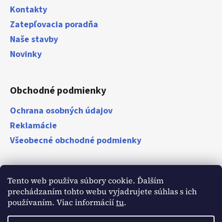
Kontakty
Zatepľovacia poradňa
Naše stavby
Novinky
Obchodné podmienky
Ochrana osobných údajov
Reklamácie
Všeobecné obchodné podmienky
Zákazníci
Tento web používa súbory cookie. Ďalším
prechádzaním tohto webu vyjadrujete súhlas s ich
Naši zákazníci o nás
používaním. Viac informácií
tu
.