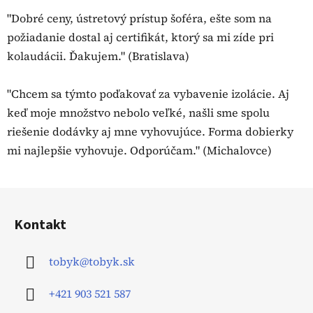
"Dobré ceny, ústretový prístup šoféra, ešte som na
požiadanie dostal aj certifikát, ktorý sa mi zíde pri
kolaudácii. Ďakujem." (Bratislava)
"Chcem sa týmto poďakovať za vybavenie izolácie. Aj
keď moje množstvo nebolo veľké, našli sme spolu
riešenie dodávky aj mne vyhovujúce. Forma dobierky
mi najlepšie vyhovuje. Odporúčam." (Michalovce)
Z
á
Kontakt
p
ä
tobyk
@
tobyk.sk
t
i
+421 903 521 587
e