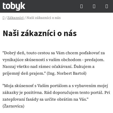
Prejsť
Hľadať
NÁKUP
na
KOŠÍK
obsah
Domov
/
Zákazníci
/
Naši zákazníci o nás
Naši zákazníci o nás
"Dobrý deň, touto cestou sa Vám chcem poďakovať za
vynikajúce skúsenosti s vašim obchodom - predajom.
Naozaj všetko nad rámec očakávaní. Ďakujem a
príjemný deň prajem." (Ing. Norbert Bartoš)
"Moja skúsenosť s Vaším portálom a s vybavením mojej
zákazky je pozitívna. Rád doporučujem tento portál. Pri
zatepľovaní fasády sa určite obrátim na Vás."
(Žarnovica)