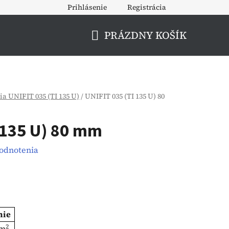
Prihlásenie
Registrácia
PRÁZDNY KOŠÍK
NÁKUPNÝ
KOŠÍK
ia UNIFIT 035 (TI 135 U)
/
UNIFIT 035 (TI 135 U) 80
 135 U) 80 mm
hodnotenia
nie
2
 m