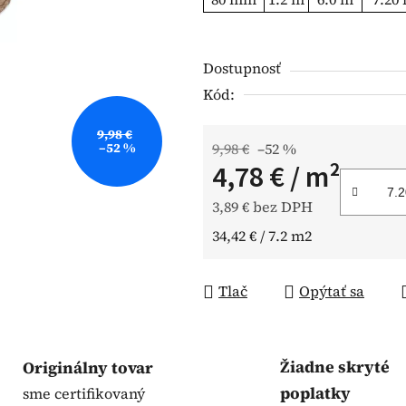
5
hviezdičiek.
Dostupnosť
Kód:
9,98 €
–52 %
9,98 €
–52 %
4,78 €
/ m²
3,89 € bez DPH
Jednotková cena:
34,42 € / 7.2 m2
Tlač
Opýtať sa
Žiadne skryté
Originálny tovar
poplatky
sme certifikovaný