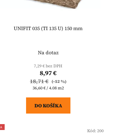
UNIFIT 035 (TI 135 U) 150 mm
Na dotaz
7,29 € bez DPH
8,97 €
18,71 €
(–52 %)
Jednotková
36,60 € / 4.08 m2
cena:
DO KOŠÍKA
IA
Kód:
200