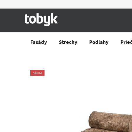
Prejsť
na
obsah
Fasády
Strechy
Podlahy
Prie
AKCIA