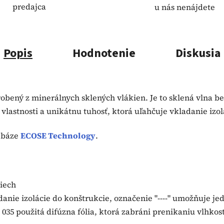
predajca
u nás nenájdete
Popis
Hodnotenie
Diskusia
yrobený z minerálnych sklených vlákien. Je to sklená vlna 
vlastnosti a unikátnu tuhosť, ktorá uľahčuje vkladanie izol
a báze
ECOSE Technology
.
riech
danie izolácie do konštrukcie, označenie "----" umožňuje j
u 035 použitá difúzna fólia, ktorá zabráni prenikaniu vlhkos