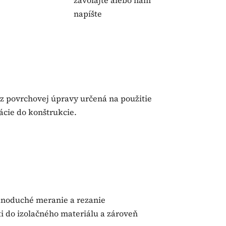
zavolajte alebo nám
napíšte
bez povrchovej úpravy určená na použitie
ácie do konštrukcie.
ednoduché meranie a rezanie
ti do izolačného materiálu a zároveň