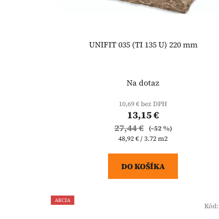
UNIFIT 035 (TI 135 U) 220 mm
Na dotaz
10,69 € bez DPH
13,15 €
27,44 €
(–52 %)
Jednotková
48,92 € / 3.72 m2
cena:
DO KOŠÍKA
AKCIA
Kód