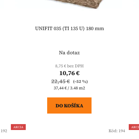
UNIFIT 035 (TI 135 U) 180 mm
Na dotaz
8,75 € bez DPH
10,76 €
22,45 €
(–52 %)
Jednotková
37,44 € / 3.48 m2
cena:
DO KOŠÍKA
AKCIA
AKC
:
192
Kód:
194