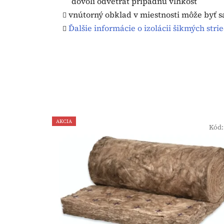
dovolí odvetrať prípadnú vlhkosť
vnútorný obklad v miestnosti môže byť s
Ďalšie informácie o izolácii šikmých strie
AKCIA
Kód