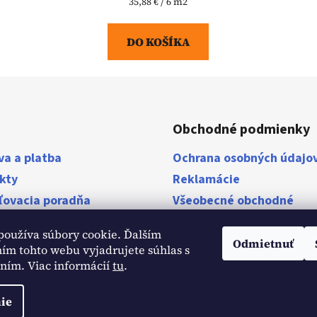
Jednotková
35,88 € / 6 m2
cena:
DO KOŠÍKA
Obchodné podmienky
va a platba
Ochrana osobných údajo
kty
Reklamácie
ľovacia poradňa
Všeobecné obchodné
podmienky
stavby
používa súbory cookie. Ďalším
ky
Odmietnuť
ím tohto webu vyjadrujete súhlas s
aním. Viac informácií
tu
.
ie