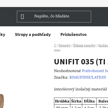
čky
Stropy a podhľady
Príslušenstvo
Domov
/
Strechy
/
Šikmé strechy
/
Izolác
mm
UNIFIT 035 (TI
Priemerné
Neohodnotené
Podrobnosti 
hodnotenie
Značka:
KNAUFINSULATION
produktu
interiérový izolačný materiál
je
0,0
Hrúbka
Šírka
Dĺžka
Bale
z
80 mm
1.2 m
6.0 m
7.20