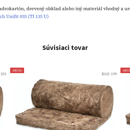
adrokartón, drevený obklad alebo iný materiál vhodný a ur
ch Unifit 035 (TI 135 U)
Súvisiaci tovar
AKCIA
AKC
:
201
Kód:
199