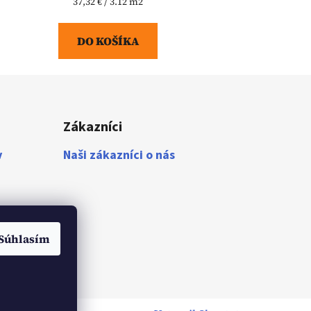
Jednotková
37,32 € / 3.12 m2
cena:
DO KOŠÍKA
Zákazníci
v
Naši zákazníci o nás
Súhlasím