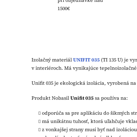
pri objednávke nad
1500€
Izolačný materiál
UNIFIT 035
(TI 135 U) je v
v interiéroch. Má vynikajúce tepelnoizolačné 
Unifit 035 je ekologická izolácia, vyrobená n
Produkt Nobasil
Unifit 035
sa používa na:
odporúča sa pre aplikáciu do šikmých st
má unikátnu tuhosť, ktorá uľahčuje vkla
z vonkajšej strany musí byť nad izolácio