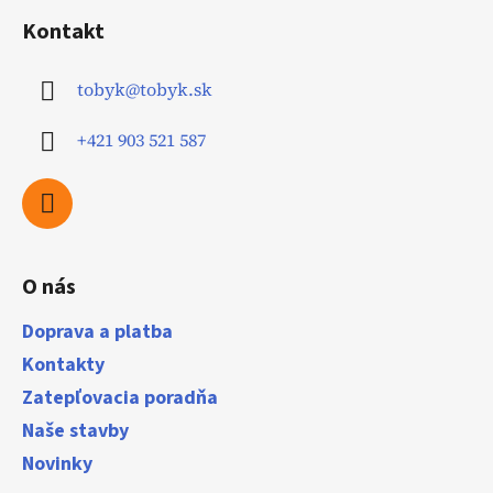
á
Kontakt
p
ä
tobyk
@
tobyk.sk
t
i
+421 903 521 587
e
O nás
Doprava a platba
Kontakty
Zatepľovacia poradňa
Naše stavby
Novinky