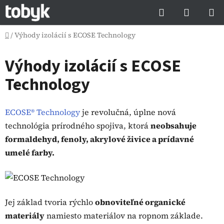
Prejsť
Hľadať
NÁKUP
na
KOŠÍK
obsah
Domov
/
Výhody izolácií s ECOSE Technology
Výhody izolácií s ECOSE
Technology
ECOSE® Technology
je revolučná, úplne nová
technológia prírodného spojiva, ktorá
neobsahuje
formaldehyd, fenoly, akrylové živice a prídavné
umelé farby.
Jej základ tvoria rýchlo
obnoviteľné organické
materiály
namiesto materiálov na ropnom základe.