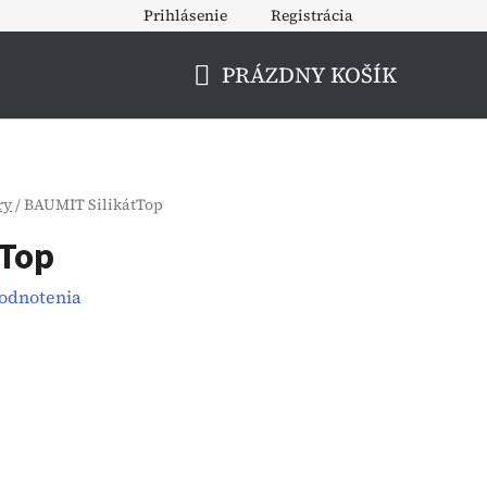
Prihlásenie
Registrácia
PRÁZDNY KOŠÍK
NÁKUPNÝ
KOŠÍK
ry
/
BAUMIT SilikátTop
tTop
hodnotenia