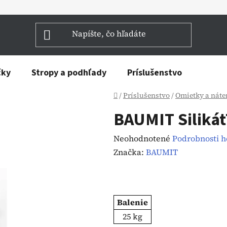
čky
Stropy a podhľady
Príslušenstvo
Domov
/
Príslušenstvo
/
Omietky a náte
BAUMIT Siliká
Priemerné
Neohodnotené
Podrobnosti 
hodnotenie
Značka:
BAUMIT
produktu
je
0,0
Balenie
z
25 kg
5