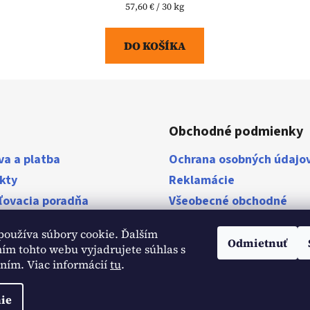
Jednotková
57,60 € / 30 kg
cena:
DO KOŠÍKA
Obchodné podmienky
va a platba
Ochrana osobných údajo
kty
Reklamácie
ľovacia poradňa
Všeobecné obchodné
podmienky
stavby
používa súbory cookie. Ďalším
ky
Odmietnuť
ím tohto webu vyjadrujete súhlas s
aním. Viac informácií
tu
.
ie