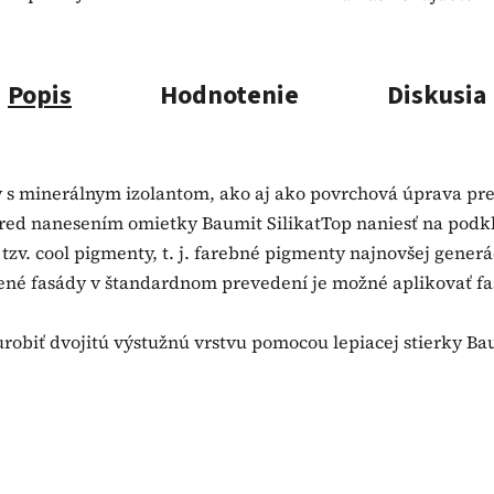
Popis
Hodnotenie
Diskusia
y s minerálnym izolantom, ako aj ako povrchová úprava pr
pred nanesením omietky Baumit SilikatTop naniesť na podk
v. cool pigmenty, t. j. farebné pigmenty najnovšej generá
lené fasády v štandardnom prevedení je možné aplikovať f
urobiť dvojitú výstužnú vrstvu pomocou lepiacej stierky Ba