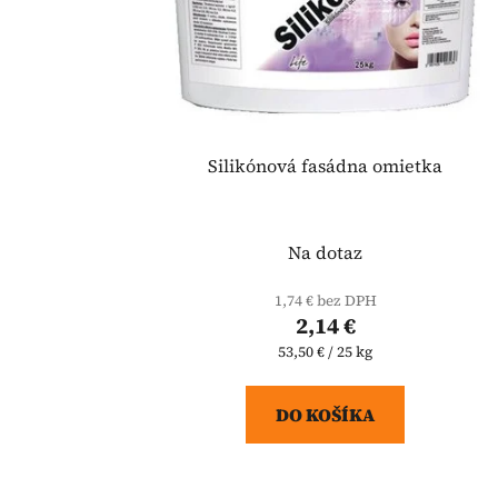
Silikónová fasádna omietka
Na dotaz
1,74 € bez DPH
2,14 €
Jednotková
53,50 € / 25 kg
cena:
DO KOŠÍKA