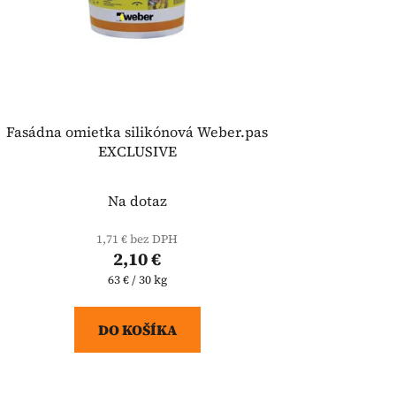
Fasádna omietka silikónová Weber.pas
EXCLUSIVE
Na dotaz
1,71 € bez DPH
2,10 €
Jednotková
63 € / 30 kg
cena:
DO KOŠÍKA