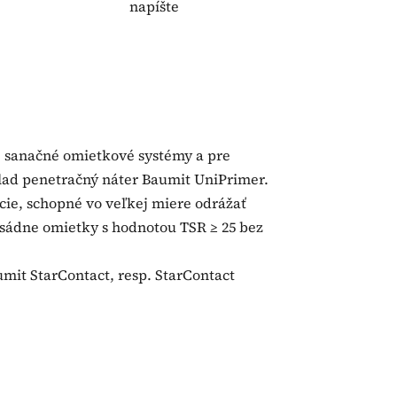
napíšte
e sanačné omietkové systémy a pre
lad penetračný náter Baumit UniPrimer.
cie, schopné vo veľkej miere odrážať
asádne omietky s hodnotou TSR ≥ 25 bez
umit StarContact, resp. StarContact