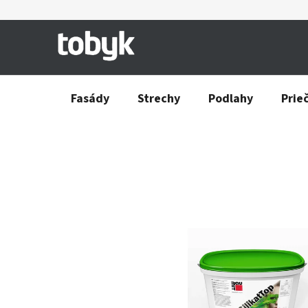
Prejsť
na
obsah
Fasády
Strechy
Podlahy
Prie