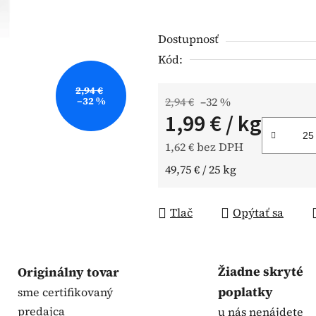
hviezdičiek.
Dostupnosť
Kód:
2,94 €
–32 %
2,94 €
–32 %
1,99 €
/ kg
1,62 € bez DPH
Jednotková cena:
49,75 € / 25 kg
Tlač
Opýtať sa
Žiadne skryté
Originálny tovar
poplatky
sme certifikovaný
predajca
u nás nenájdete