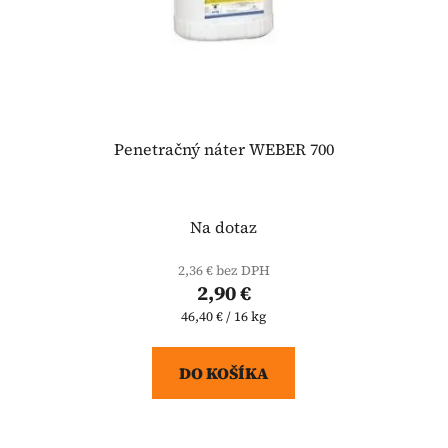
Penetračný náter WEBER 700
Na dotaz
2,36 € bez DPH
2,90 €
Jednotková
46,40 € / 16 kg
cena:
DO KOŠÍKA