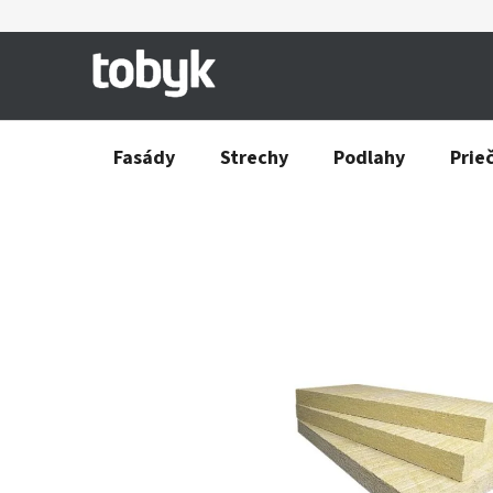
Prejsť
na
obsah
Fasády
Strechy
Podlahy
Prie