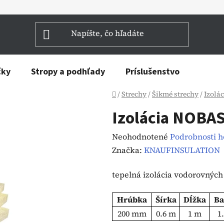
čky
Stropy a podhľady
Príslušenstvo
Domov
/
Strechy
/
Šikmé strechy
/
Izolá
Izolácia NOBA
Priemerné
Neohodnotené
Podrobnosti 
hodnotenie
Značka:
KNAUFINSULATION
produktu
tepelná izolácia vodorovných
je
0,0
Hrúbka
Šírka
Dĺžka
Ba
z
200 mm
0.6 m
1 m
1
5