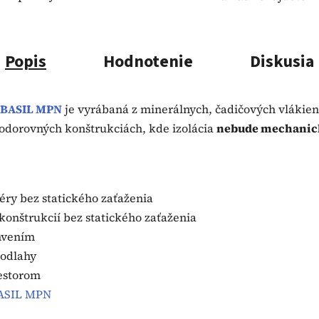
Popis
Hodnotenie
Diskusia
BASIL MPN
je vyrábaná z minerálnych, čadičových vlákien
 vodorovných konštrukciách, kde izolácia
nebude mechani
iéry bez statického zaťaženia
 konštrukcií bez statického zaťaženia
chvením
podlahy
estorom
BASIL MPN