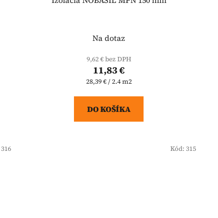
Na dotaz
9,62 € bez DPH
11,83 €
Jednotková
28,39 € / 2.4 m2
cena:
DO KOŠÍKA
:
316
Kód:
315