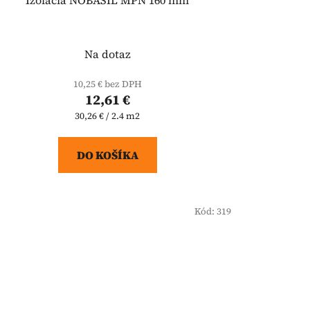
Na dotaz
10,25 € bez DPH
12,61 €
Jednotková
30,26 € / 2.4 m2
cena:
DO KOŠÍKA
Kód:
319