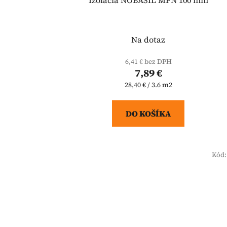
Na dotaz
6,41 € bez DPH
7,89 €
Jednotková
28,40 € / 3.6 m2
cena:
DO KOŠÍKA
Kód