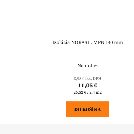
Izolácia NOBASIL MPN 140 mm
Na dotaz
8,98 € bez DPH
11,05 €
Jednotková
26,52 € / 2.4 m2
cena:
DO KOŠÍKA
Z