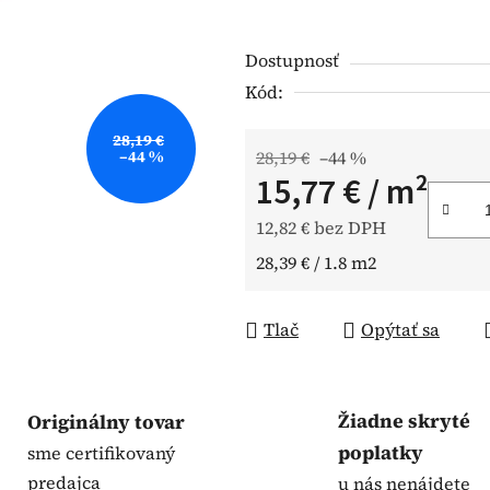
hviezdičiek.
Dostupnosť
Kód:
28,19 €
–44 %
28,19 €
–44 %
15,77 €
/ m²
12,82 € bez DPH
Jednotková cena:
28,39 € / 1.8 m2
Tlač
Opýtať sa
Žiadne skryté
Originálny tovar
poplatky
sme certifikovaný
predajca
u nás nenájdete