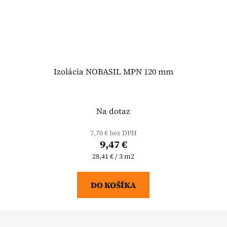
Izolácia NOBASIL MPN 120 mm
Na dotaz
7,70 € bez DPH
9,47 €
Jednotková
28,41 € / 3 m2
cena:
DO KOŠÍKA