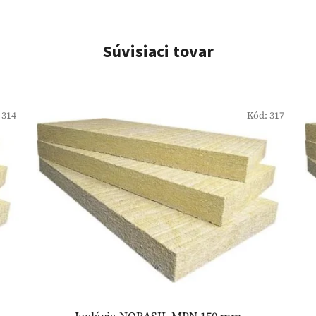
Súvisiaci tovar
:
314
Kód:
317
Izolácia NOBASIL MPN 150 mm