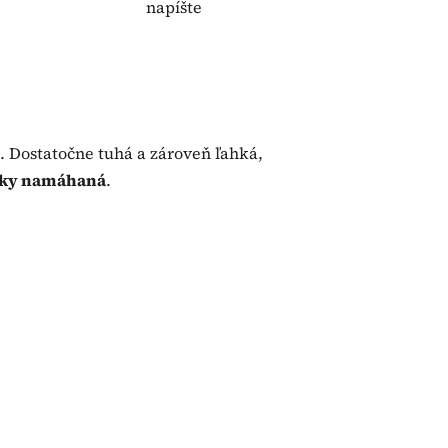
napíšte
. Dostatočne tuhá a zároveň ľahká,
cky namáhaná
.