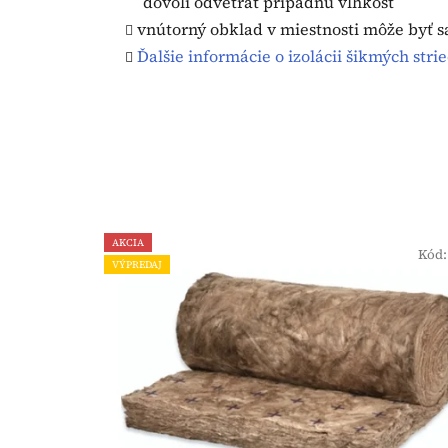
dovolí odvetrať prípadnú vlhkosť
vnútorný obklad v miestnosti môže byť s
Ďalšie informácie o izolácii šikmých strie
AKCIA
Kód
VÝPREDAJ