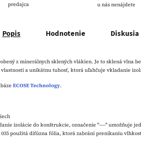
predajca
u nás nenájdete
Popis
Hodnotenie
Diskusia
yrobený z minerálnych sklených vlákien. Je to sklená vlna 
vlastnosti a unikátnu tuhosť, ktorá uľahčuje vkladanie izol
a báze
ECOSE Technology
.
riech
danie izolácie do konštrukcie, označenie "----" umožňuje j
u 035 použitá difúzna fólia, ktorá zabráni prenikaniu vlhkos