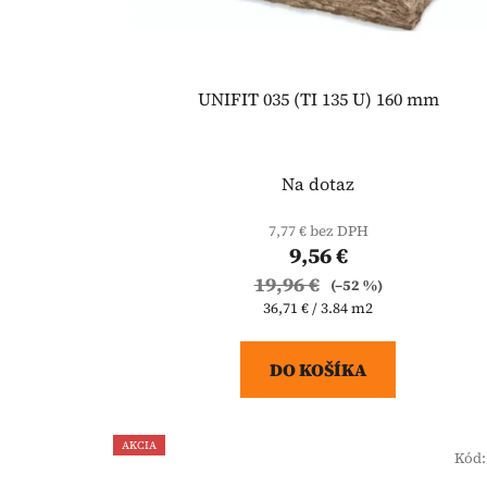
UNIFIT 035 (TI 135 U) 160 mm
Na dotaz
7,77 € bez DPH
9,56 €
19,96 €
(–52 %)
Jednotková
36,71 € / 3.84 m2
cena:
DO KOŠÍKA
AKCIA
Kód