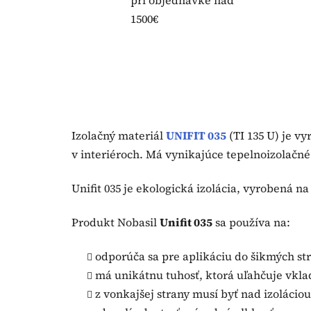
pri objednávke nad
1500€
Izolačný materiál
UNIFIT 035
(TI 135 U) je v
v interiéroch. Má vynikajúce tepelnoizolačné 
Unifit 035 je ekologická izolácia, vyrobená n
Produkt Nobasil
Unifit 035
sa používa na:
odporúča sa pre aplikáciu do šikmých st
má unikátnu tuhosť, ktorá uľahčuje vkla
z vonkajšej strany musí byť nad izolácio