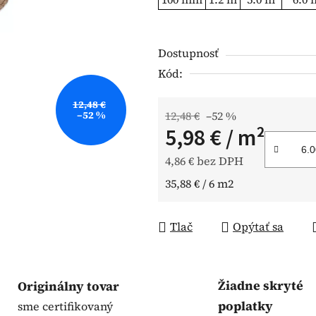
5
hviezdičiek.
Dostupnosť
Kód:
12,48 €
–52 %
12,48 €
–52 %
5,98 €
/ m²
4,86 € bez DPH
Jednotková cena:
35,88 € / 6 m2
Tlač
Opýtať sa
Žiadne skryté
Originálny tovar
poplatky
sme certifikovaný