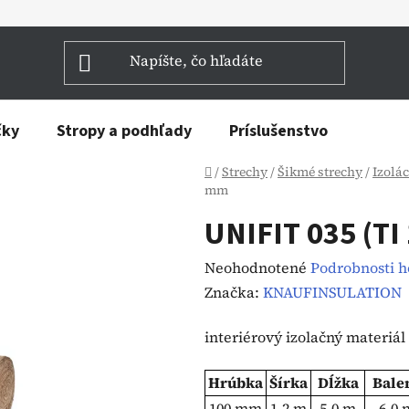
čky
Stropy a podhľady
Príslušenstvo
Domov
/
Strechy
/
Šikmé strechy
/
Izolác
mm
UNIFIT 035 (TI
Priemerné
Neohodnotené
Podrobnosti 
hodnotenie
Značka:
KNAUFINSULATION
produktu
interiérový izolačný materiál
je
0,0
Hrúbka
Šírka
Dĺžka
Bale
z
100 mm
1.2 m
5.0 m
6.0 