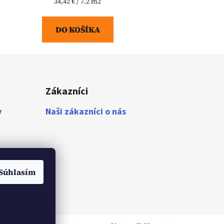
Jednotková
34,42 € / 7.2 m2
cena:
DO KOŠÍKA
Zákazníci
v
Naši zákazníci o nás
Súhlasím