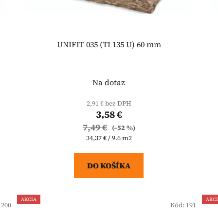
UNIFIT 035 (TI 135 U) 60 mm
Na dotaz
2,91 € bez DPH
3,58 €
7,49 €
(–52 %)
Jednotková
34,37 € / 9.6 m2
cena:
DO KOŠÍKA
AKCIA
AKC
:
200
Kód:
191