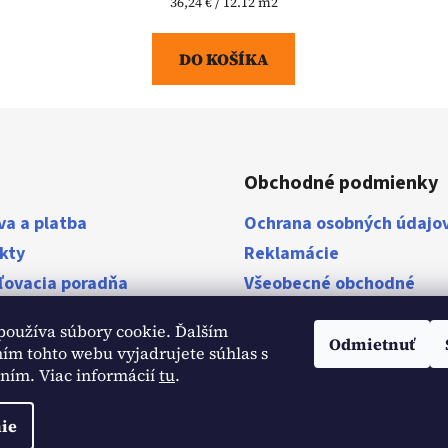
Jednotková
36,24 € / 12.12 m2
cena:
DO KOŠÍKA
Obchodné podmienky
va a platba
Ochrana osobných údajo
kty
Reklamácie
ľovacia poradňa
Všeobecné obchodné
podmienky
stavby
používa súbory cookie. Ďalším
ky
Odmietnuť
ím tohto webu vyjadrujete súhlas s
aním. Viac informácií
tu
.
ie