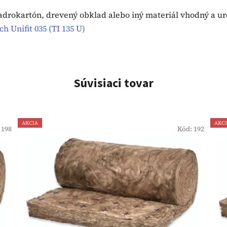
adrokartón, drevený obklad alebo iný materiál vhodný a ur
ch Unifit 035 (TI 135 U)
Súvisiaci tovar
AKCIA
AKC
:
198
Kód:
192