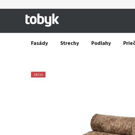
Prejsť
na
obsah
Fasády
Strechy
Podlahy
Prie
AKCIA