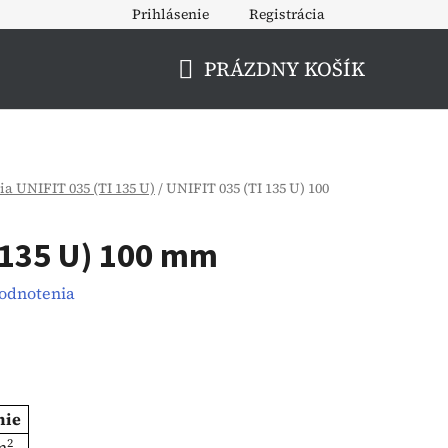
Prihlásenie
Registrácia
PRÁZDNY KOŠÍK
NÁKUPNÝ
KOŠÍK
ia UNIFIT 035 (TI 135 U)
/
UNIFIT 035 (TI 135 U) 100
 135 U) 100 mm
hodnotenia
nie
2
m