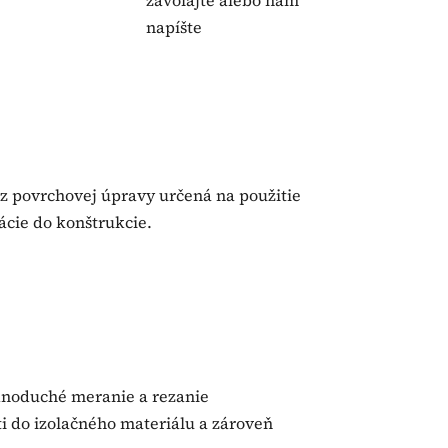
zavolajte alebo nám
napíšte
bez povrchovej úpravy určená na použitie
ácie do konštrukcie.
ednoduché meranie a rezanie
ti do izolačného materiálu a zároveň