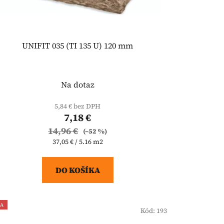
UNIFIT 035 (TI 135 U) 120 mm
Na dotaz
5,84 € bez DPH
7,18 €
14,96 €
(–52 %)
Jednotková
37,05 € / 5.16 m2
cena:
DO KOŠÍKA
IA
Kód:
193