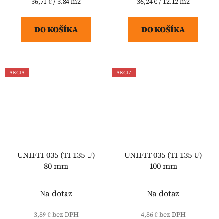
Jednotková
Jednotková
36,71 € / 3.84 m2
36,24 € / 12.12 m2
cena:
cena:
DO KOŠÍKA
DO KOŠÍKA
AKCIA
AKCIA
UNIFIT 035 (TI 135 U)
UNIFIT 035 (TI 135 U)
80 mm
100 mm
Na dotaz
Na dotaz
3,89 € bez DPH
4,86 € bez DPH