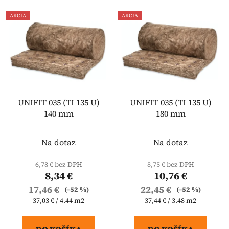
AKCIA
AKCIA
UNIFIT 035 (TI 135 U)
UNIFIT 035 (TI 135 U)
140 mm
180 mm
Na dotaz
Na dotaz
6,78 € bez DPH
8,75 € bez DPH
8,34 €
10,76 €
17,46 €
22,45 €
(–52 %)
(–52 %)
Jednotková
Jednotková
37,03 € / 4.44 m2
37,44 € / 3.48 m2
cena:
cena: