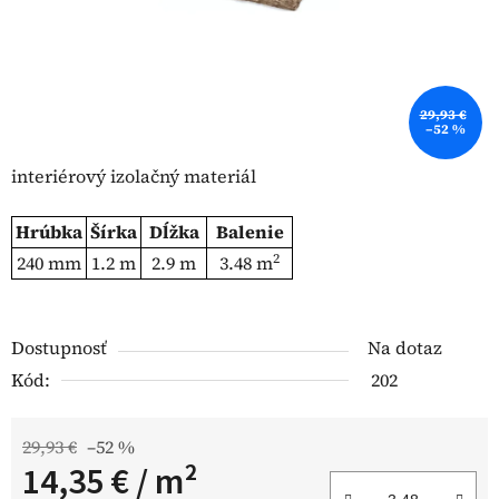
29,93 €
–52 %
interiérový izolačný materiál
Hrúbka
Šírka
Dĺžka
Balenie
2
240 mm
1.2 m
2.9 m
3.48 m
Dostupnosť
Na dotaz
Kód:
202
29,93 €
–52 %
14,35 €
/ m²