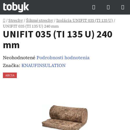
Prejsť
Hľadať
NÁKUP
na
KOŠÍK
obsah
Domov
/
Strechy
/
Šikmé strechy
/
Izolácia UNIFIT 035 (TI 135 U)
/
UNIFIT 035 (TI 135 U) 240 mm
UNIFIT 035 (TI 135 U) 240
mm
Priemerné
Neohodnotené
Podrobnosti hodnotenia
hodnotenie
Značka:
KNAUFINSULATION
produktu
AKCIA
je
0,0
z
5
hviezdičiek.