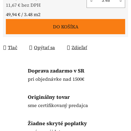
11,67 € bez DPH
Jednotková cena:
49,94 € / 3.48 m2
DO KOŠÍKA
Tlač
Opýtať sa
Zdieľať
Doprava zadarmo v SR
pri objednávke nad 1500€
Originálny tovar
sme certifikovaný predajca
Žiadne skryté poplatky