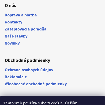
O nás
Doprava a platba
Kontakty
Zatepľovacia poradňa
Naše stavby
Novinky
Obchodné podmienky
Ochrana osobných údajov
Reklamácie
Všeobecné obchodné podmienky
Zákazníci
Tento web používa súbory cookie. Ďalším