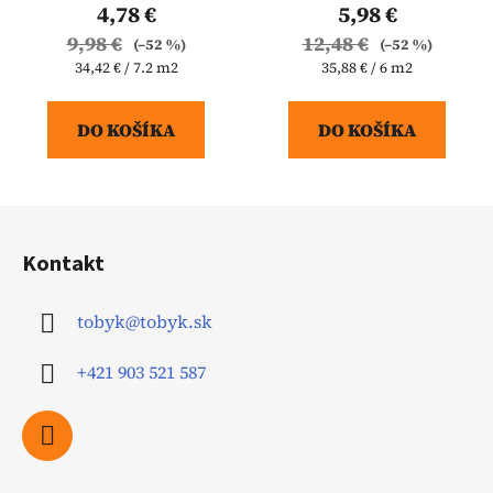
4,78 €
5,98 €
9,98 €
12,48 €
(–52 %)
(–52 %)
Jednotková
Jednotková
34,42 € / 7.2 m2
35,88 € / 6 m2
cena:
cena:
DO KOŠÍKA
DO KOŠÍKA
Z
á
Kontakt
p
ä
tobyk
@
tobyk.sk
t
i
+421 903 521 587
e