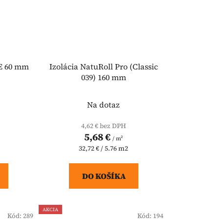
E 60 mm
Izolácia NatuRoll Pro (Classic
039) 160 mm
Na dotaz
4,62 € bez DPH
5,68 €
/ m²
Jednotková
32,72 € / 5.76 m2
cena:
DO KOŠÍKA
AKCIA
Kód:
289
Kód:
194