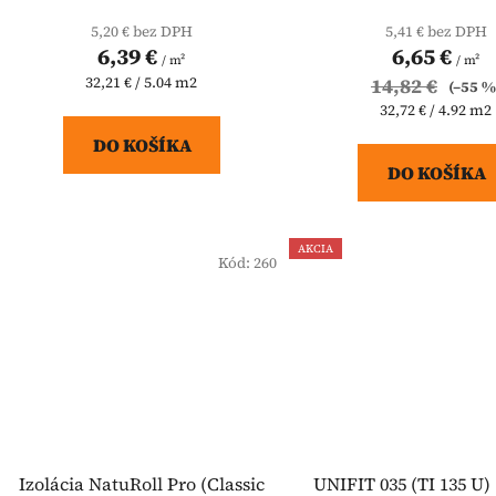
5,20 € bez DPH
5,41 € bez DPH
6,39 €
6,65 €
/ m²
/ m²
Jednotková
32,21 € / 5.04 m2
14,82 €
(–55 %
cena:
Jednotková
32,72 € / 4.92 m2
cena:
DO KOŠÍKA
DO KOŠÍKA
AKCIA
Kód:
260
Izolácia NatuRoll Pro (Classic
UNIFIT 035 (TI 135 U