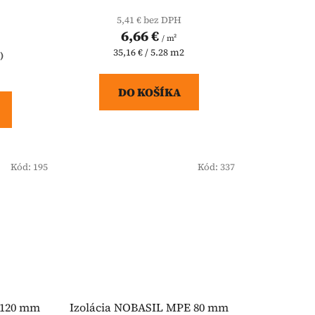
5,41 € bez DPH
6,66 €
/ m²
Jednotková
35,16 € / 5.28 m2
)
cena:
DO KOŠÍKA
Kód:
195
Kód:
337
) 120 mm
Izolácia NOBASIL MPE 80 mm