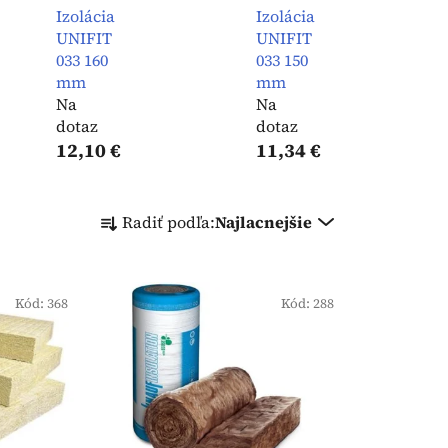
Izolácia
Izolácia
UNIFIT
UNIFIT
033 160
033 150
mm
mm
Na
Na
dotaz
dotaz
12,10 €
11,34 €
R
Radiť podľa:
Najlacnejšie
a
d
e
n
Kód:
368
Kód:
288
i
e
p
r
o