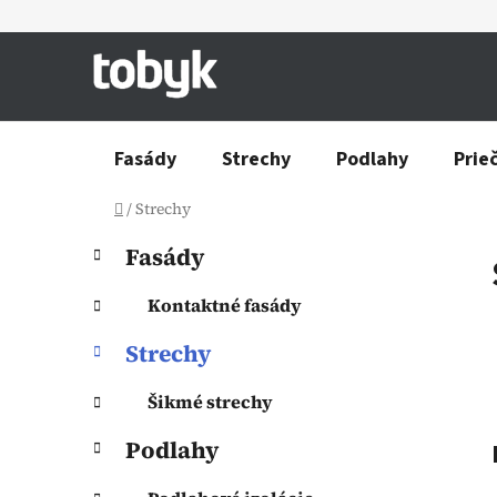
Prejsť
na
obsah
Fasády
Strechy
Podlahy
Prie
Domov
/
Strechy
B
K
Preskočiť
Fasády
a
o
kategórie
t
č
Kontaktné fasády
e
n
g
Strechy
ý
ó
p
r
Šikmé strechy
a
i
e
n
Podlahy
e