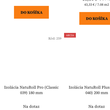
cena:
Jednotková
43,33 € / 7.08 m2
cena:
DO KOŠÍKA
DO KOŠÍKA
AKCIA
Kód:
259
Izolácia NatuRoll Pro (Classic
Izolácia NatuRoll Plus
039) 180 mm
040) 200 mm
Na dotaz
Na dotaz