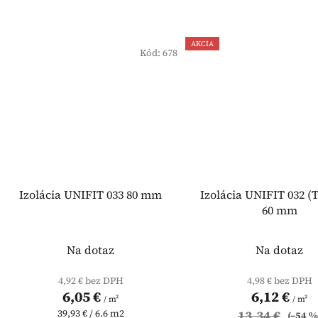
AKCIA
Kód:
678
Izolácia UNIFIT 033 80 mm
Izolácia UNIFIT 032 (T
60 mm
Na dotaz
Na dotaz
4,92 € bez DPH
4,98 € bez DPH
6,05 €
6,12 €
/ m²
/ m²
Jednotková
39,93 € / 6.6 m2
13,34 €
(–54 %