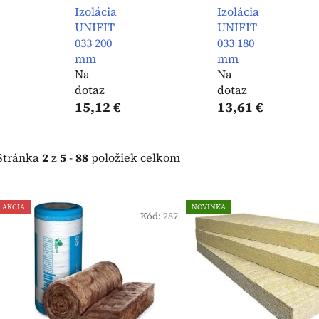
Izolácia
Izolácia
UNIFIT
UNIFIT
033 200
033 180
mm
mm
Na
Na
dotaz
dotaz
15,12 €
13,61 €
Stránka
2
z
5
-
88
položiek celkom
V
AKCIA
NOVINKA
ý
Kód:
287
p
i
s
p
r