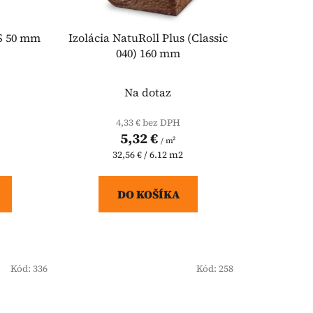
d
u
S 50 mm
Izolácia NatuRoll Plus (Classic
k
040) 160 mm
t
o
Na dotaz
v
4,33 € bez DPH
5,32 €
/ m²
Jednotková
32,56 € / 6.12 m2
cena:
DO KOŠÍKA
Kód:
336
Kód:
258