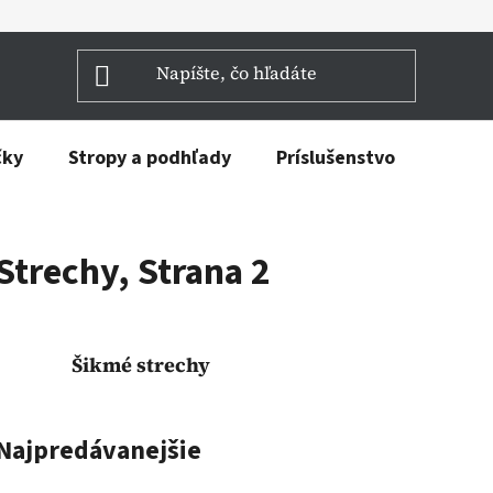
čky
Stropy a podhľady
Príslušenstvo
Strechy
, Strana 2
Šikmé strechy
Najpredávanejšie