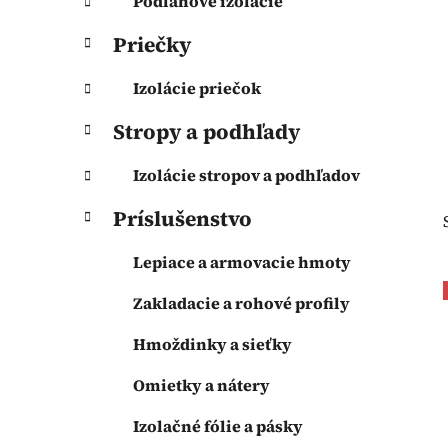
l
Podlahové izolácie
Priečky
Izolácie priečok
Stropy a podhľady
Izolácie stropov a podhľadov
Príslušenstvo
Lepiace a armovacie hmoty
Zakladacie a rohové profily
Hmoždinky a sieťky
Omietky a nátery
Izolačné fólie a pásky