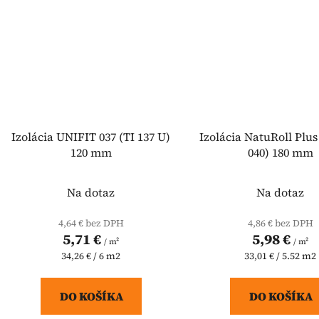
Izolácia UNIFIT 037 (TI 137 U)
Izolácia NatuRoll Plus
120 mm
040) 180 mm
Na dotaz
Na dotaz
4,64 € bez DPH
4,86 € bez DPH
5,71 €
5,98 €
/ m²
/ m²
Jednotková
Jednotková
34,26 € / 6 m2
33,01 € / 5.52 m2
cena:
cena:
DO KOŠÍKA
DO KOŠÍKA