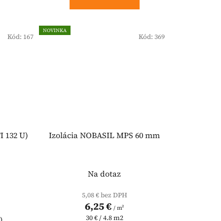
NOVINKA
Kód:
167
Kód:
369
I 132 U)
Izolácia NOBASIL MPS 60 mm
Na dotaz
5,08 € bez DPH
6,25 €
/ m²
Jednotková
30 € / 4.8 m2
)