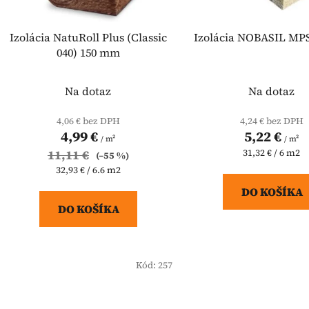
o
d
Izolácia NatuRoll Plus (Classic
Izolácia NOBASIL MP
u
040) 150 mm
k
t
Na dotaz
Na dotaz
o
v
4,06 € bez DPH
4,24 € bez DPH
4,99 €
5,22 €
/ m²
/ m²
Jednotková
11,11 €
31,32 € / 6 m2
(–55 %)
cena:
Jednotková
32,93 € / 6.6 m2
cena:
DO KOŠÍKA
DO KOŠÍKA
Kód:
257