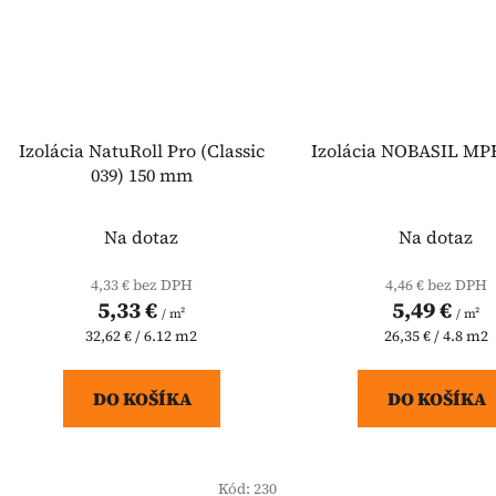
Izolácia NatuRoll Pro (Classic
Izolácia NOBASIL MP
039) 150 mm
Na dotaz
Na dotaz
4,33 € bez DPH
4,46 € bez DPH
5,33 €
5,49 €
/ m²
/ m²
Jednotková
Jednotková
32,62 € / 6.12 m2
26,35 € / 4.8 m2
cena:
cena:
DO KOŠÍKA
DO KOŠÍKA
Kód:
230