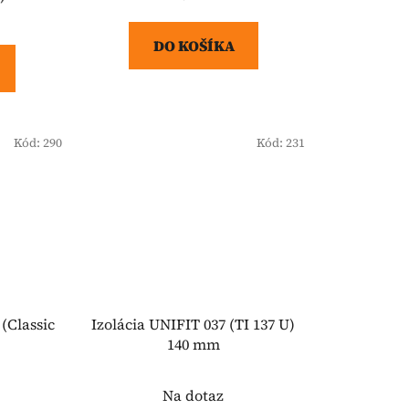
cena:
DO KOŠÍKA
Kód:
290
Kód:
231
 (Classic
Izolácia UNIFIT 037 (TI 137 U)
140 mm
Na dotaz