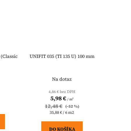
 (Classic
UNIFIT 035 (TI 135 U) 100 mm
Na dotaz
4,86 € bez DPH
5,98 €
/ m²
12,48 €
(–52 %)
Jednotková
35,88 € / 6 m2
cena:
DO KOŠÍKA